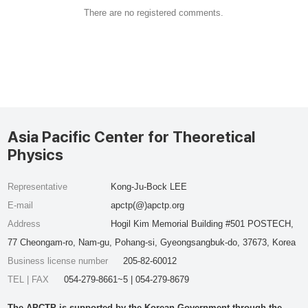
There are no registered comments.
Asia Pacific Center for Theoretical
Physics
Representative
Kong-Ju-Bock LEE
E-mail
apctp(@)apctp.org
Address
Hogil Kim Memorial Building #501 POSTECH,
77 Cheongam-ro, Nam-gu, Pohang-si, Gyeongsangbuk-do, 37673, Korea
Business license number
205-82-60012
TEL | FAX
054-279-8661~5 | 054-279-8679
The APCTP is supported by the Korean Government through the