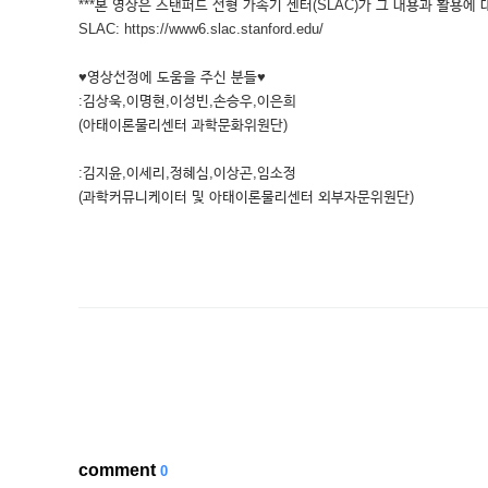
***본 영상은 스탠퍼드 선형 가속기 센터(SLAC)가 그 내용과 활용에 
SLAC: https://www6.slac.stanford.edu/
♥영상선정에 도움을 주신 분들♥
:김상욱,이명현,이성빈,손승우,이은희
(아태이론물리센터 과학문화위원단)
:김지윤,이세리,정혜심,이상곤,임소정
(과학커뮤니케이터 및 아태이론물리센터 외부자문위원단)
comment
0