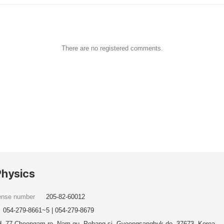
There are no registered comments.
Physics
cense number
205-82-60012
054-279-8661~5 | 054-279-8679
, 77 Cheongam-ro, Nam-gu, Pohang-si, Gyeongsangbuk-do, 37673, Korea