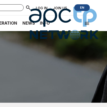
·
·
EN
LOG IN
JOIN US
ERATION
NEWS
INFO