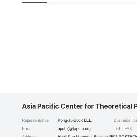
Asia Pacific Center for Theoretical 
Representative
Kong-Ju-Bock LEE
Business li
E-mail
apctp(@)apctp.org
TEL | FAX
Address
Hogil Kim Memorial Building #501 POSTECH