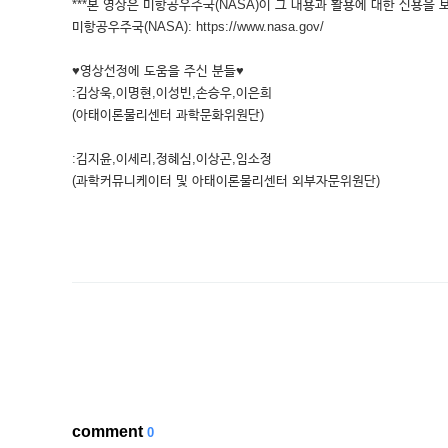
***본 영상은 미항공우주국(NASA)이 그 내용과 활용에 대한 신용을 
미항공우주국(NASA): https://www.nasa.gov/
♥영상선정에 도움을 주신 분들♥
:김상욱,이명현,이성빈,손승우,이은희
(아태이론물리센터 과학문화위원단)
:김지윤,이세리,정혜심,이상곤,임소정
(과학커뮤니케이터 및 아태이론물리센터 외부자문위원단)
comment
0