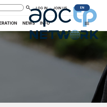
·
·
EN
LOG IN
JOIN US
ERATION
NEWS
INFO