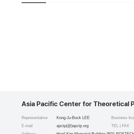
Asia Pacific Center for Theoretical 
Representative
Kong-Ju-Bock LEE
Business li
E-mail
apctp(@)apctp.org
TEL | FAX
Address
Hogil Kim Memorial Building #501 POSTECH