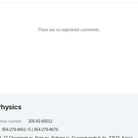
There are no registered comments.
Physics
cense number
205-82-60012
054-279-8661~5 | 054-279-8679
, 77 Cheongam-ro, Nam-gu, Pohang-si, Gyeongsangbuk-do, 37673, Korea