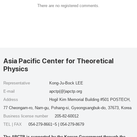
There are no registered comments.
Asia Pacific Center for Theoretical
Physics
Representative
Kong-Ju-Bock LEE
E-mail
apctp(@)apctp.org
Address
Hogil Kim Memorial Building #501 POSTECH,
77 Cheongam-ro, Nam-gu, Pohang-si, Gyeongsangbuk-do, 37673, Korea
Business license number
205-82-60012
TEL | FAX
054-279-8661~5 | 054-279-8679
The APCTP is supported by the Korean Government through the