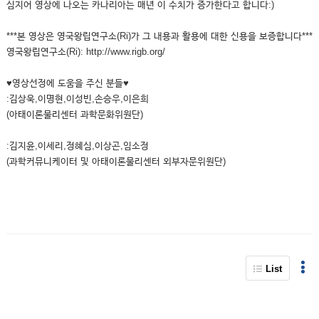
심지어 영상에 나오는 카나리아는 매년 이 수치가 증가한다고 합니다:)
***본 영상은 영국왕립연구소(Ri)가 그 내용과 활용에 대한 신용을 보증합니다***
영국왕립연구소(Ri): http://www.rigb.org/
♥영상선정에 도움을 주신 분들♥
:김상욱,이명현,이성빈,손승우,이은희
(아태이론물리센터 과학문화위원단)
:김지윤,이세리,정혜심,이상곤,임소정
(과학커뮤니케이터 및 아태이론물리센터 외부자문위원단)
List