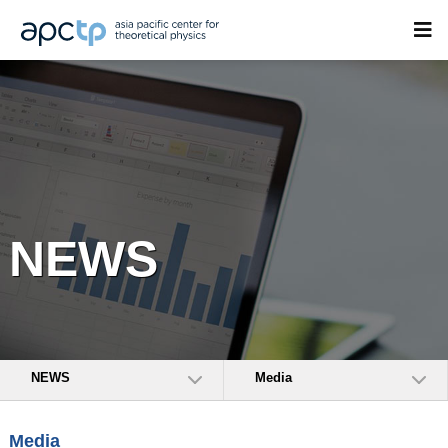
NEWS
NEWS
Media
Media