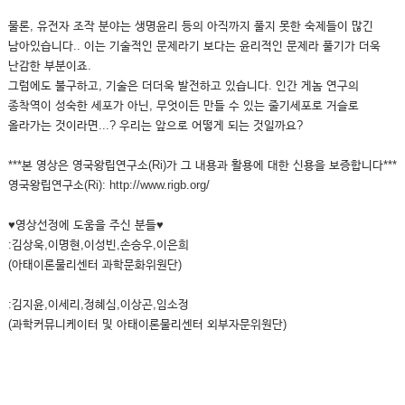
물론, 유전자 조작 분야는 생명윤리 등의 아직까지 풀지 못한 숙제들이 많긴
남아있습니다.. 이는 기술적인 문제라기 보다는 윤리적인 문제라 풀기가 더욱
난감한 부분이죠.
그럼에도 불구하고, 기술은 더더욱 발전하고 있습니다. 인간 게놈 연구의
종착역이 성숙한 세포가 아닌, 무엇이든 만들 수 있는 줄기세포로 거슬로
올라가는 것이라면...? 우리는 앞으로 어떻게 되는 것일까요?
***본 영상은 영국왕립연구소(Ri)가 그 내용과 활용에 대한 신용을 보증합니다***
영국왕립연구소(Ri): http://www.rigb.org/
♥영상선정에 도움을 주신 분들♥
:김상욱,이명현,이성빈,손승우,이은희
(아태이론물리센터 과학문화위원단)
:김지윤,이세리,정혜심,이상곤,임소정
(과학커뮤니케이터 및 아태이론물리센터 외부자문위원단)