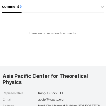
comment
0
There are no registered comments.
Asia Pacific Center for Theoretical
Physics
Representative
Kong-Ju-Bock LEE
E-mail
apctp(@)apctp.org
Address
Hogil Kim Memorial Building #501 POSTECH,