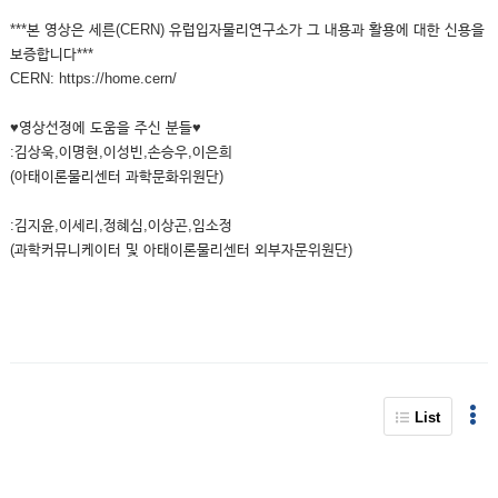
***본 영상은 세른(CERN) 유럽입자물리연구소가 그 내용과 활용에 대한 신용을
보증합니다***
CERN: https://home.cern/
♥영상선정에 도움을 주신 분들♥
:김상욱,이명현,이성빈,손승우,이은희
(아태이론물리센터 과학문화위원단)
:김지윤,이세리,정혜심,이상곤,임소정
(과학커뮤니케이터 및 아태이론물리센터 외부자문위원단)
List