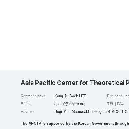
Asia Pacific Center for Theoretical 
Representative
Kong-Ju-Bock LEE
Business li
E-mail
apctp(@)apctp.org
TEL | FAX
Address
Hogil Kim Memorial Building #501 POSTECH
The APCTP is supported by the Korean Government through t