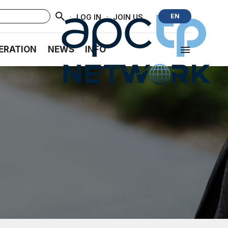
·
·
EN
LOG IN
JOIN US
ERATION
NEWS
INFO