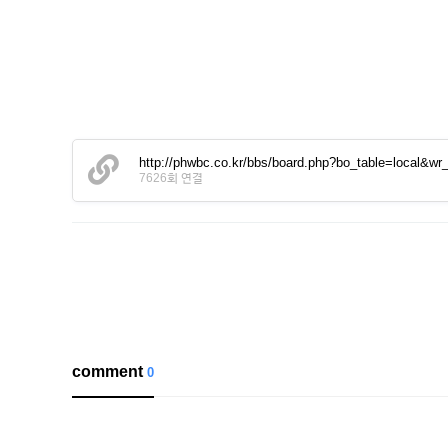
http://phwbc.co.kr/bbs/board.php?bo_table=loc
7626회 연결
comment
0