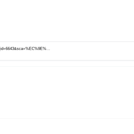
al&wr_id=6643&sca=%EC%9E%…