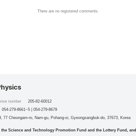
There are no registered comments.
Physics
cense number
205-82-60012
054-279-8661~5 | 054-279-8679
, 77 Cheongam-ro, Nam-gu, Pohang-si, Gyeongsangbuk-do, 37673, Korea
he Science and Technology Promotion Fund and the Lottery Fund, and wo