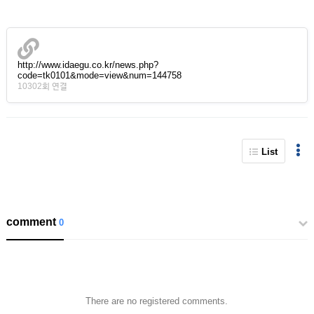
http://www.idaegu.co.kr/news.php?
code=tk0101&mode=view&num=144758
10302회 연결
List
comment
0
There are no registered comments.