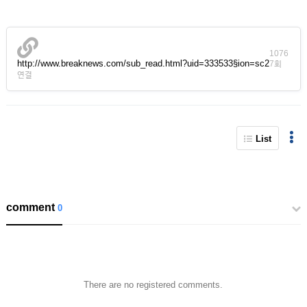
1076
http://www.breaknews.com/sub_read.html?uid=333533§ion=sc2
7회
연결
List
comment
0
There are no registered comments.