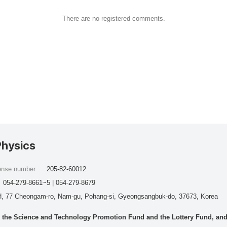
There are no registered comments.
Physics
cense number
205-82-60012
054-279-8661~5 | 054-279-8679
, 77 Cheongam-ro, Nam-gu, Pohang-si, Gyeongsangbuk-do, 37673, Korea
he Science and Technology Promotion Fund and the Lottery Fund, and wo