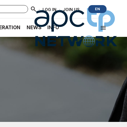
·
·
EN
LOG IN
JOIN US
ERATION
NEWS
INFO