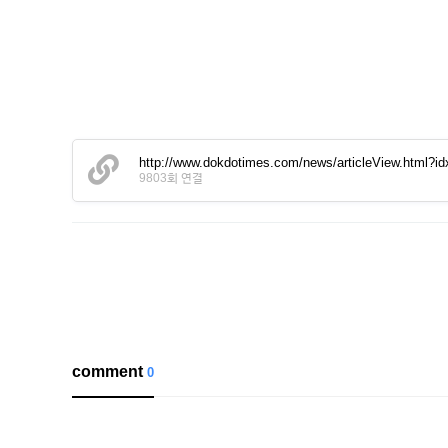
http://www.dokdotimes.com/news/articleView.html?i
9803회 연결
comment
0