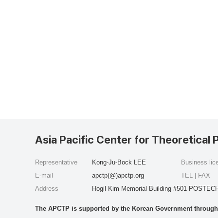
Asia Pacific Center for Theoretical 
Representative
Kong-Ju-Bock LEE
Business li
E-mail
apctp(@)apctp.org
TEL | FAX
Address
Hogil Kim Memorial Building #501 POSTECH
The APCTP is supported by the Korean Government through t