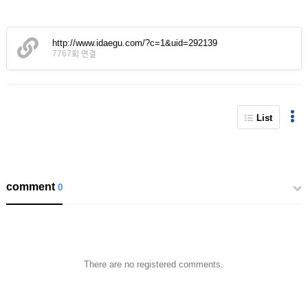
http://www.idaegu.com/?c=1&uid=292139
7767회 연결
List
comment
0
There are no registered comments.