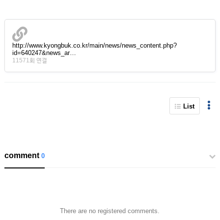
http://www.kyongbuk.co.kr/main/news/news_content.php?
id=640247&news_ar…
11571회 연결
List
comment
0
There are no registered comments.