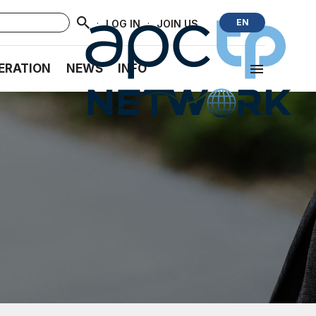
·
·
EN
LOG IN
JOIN US
ERATION
NEWS
INFO