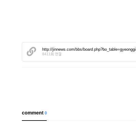
http://jinnews.com/bbs/board.php?bo_table=gyeongg
8411회 연결
comment
0