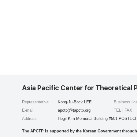
Asia Pacific Center for Theoretical 
Representative
Kong-Ju-Bock LEE
Business li
E-mail
apctp(@)apctp.org
TEL | FAX
Address
Hogil Kim Memorial Building #501 POSTECH
The APCTP is supported by the Korean Government through t