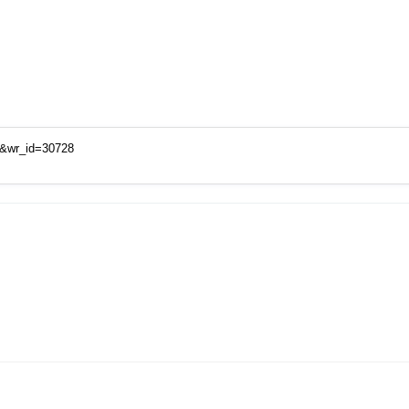
i&wr_id=30728