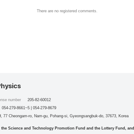
There are no registered comments.
Physics
cense number
205-82-60012
054-279-8661~5 | 054-279-8679
, 77 Cheongam-ro, Nam-gu, Pohang-si, Gyeongsangbuk-do, 37673, Korea
he Science and Technology Promotion Fund and the Lottery Fund, and wo