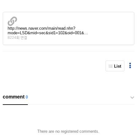
http://news.naver.com/main/read.nhn?
mode=LSD&mid=sec&sid1=102&oid=001&…
8224회 연결
List
comment
0
There are no registered comments.