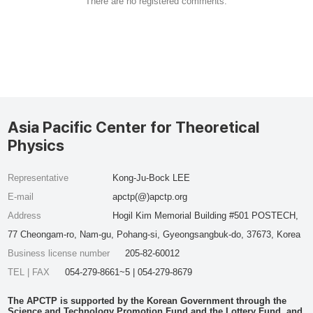
There are no registered comments.
Asia Pacific Center for Theoretical
Physics
Representative
Kong-Ju-Bock LEE
E-mail
apctp(@)apctp.org
Address
Hogil Kim Memorial Building #501 POSTECH,
77 Cheongam-ro, Nam-gu, Pohang-si, Gyeongsangbuk-do, 37673, Korea
Business license number
205-82-60012
TEL | FAX
054-279-8661~5 | 054-279-8679
The APCTP is supported by the Korean Government through the
Science and Technology Promotion Fund and the Lottery Fund, and