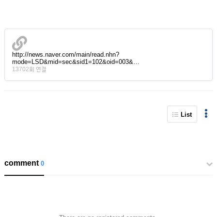
http://news.naver.com/main/read.nhn?
mode=LSD&mid=sec&sid1=102&oid=003&…
13702회 연결
List
comment
0