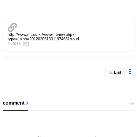
http://www.mt.co.kr/view/mtview.php?
type=1&no=2012020613011974651&outl…
14464회 연결
List
comment
0