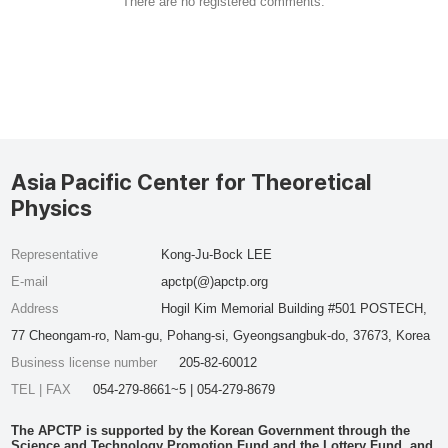
There are no registered comments.
Asia Pacific Center for Theoretical
Physics
Representative
Kong-Ju-Bock LEE
E-mail
apctp(@)apctp.org
Address
Hogil Kim Memorial Building #501 POSTECH,
77 Cheongam-ro, Nam-gu, Pohang-si, Gyeongsangbuk-do, 37673, Korea
Business license number
205-82-60012
TEL | FAX
054-279-8661~5 | 054-279-8679
The APCTP is supported by the Korean Government through the
Science and Technology Promotion Fund and the Lottery Fund, and