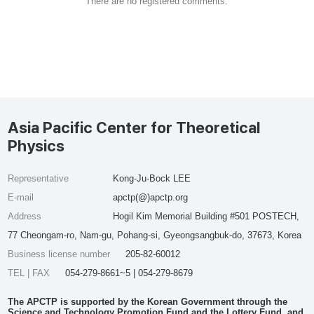
There are no registered comments.
Asia Pacific Center for Theoretical
Physics
Representative
Kong-Ju-Bock LEE
E-mail
apctp(@)apctp.org
Address
Hogil Kim Memorial Building #501 POSTECH,
77 Cheongam-ro, Nam-gu, Pohang-si, Gyeongsangbuk-do, 37673, Korea
Business license number
205-82-60012
TEL | FAX
054-279-8661~5 | 054-279-8679
The APCTP is supported by the Korean Government through the
Science and Technology Promotion Fund and the Lottery Fund, and