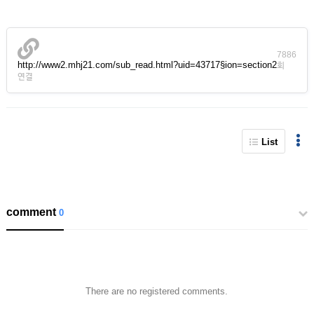
7886
http://www2.mhj21.com/sub_read.html?uid=43717§ion=section2
회
연결
List
comment
0
There are no registered comments.