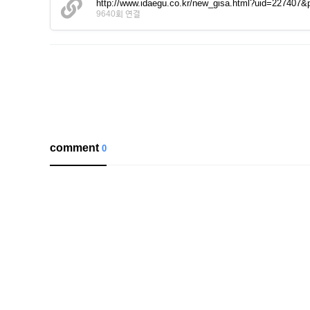
http://www.idaegu.co.kr/new_gisa.html?uid=227407&
9640회 연결
comment
0