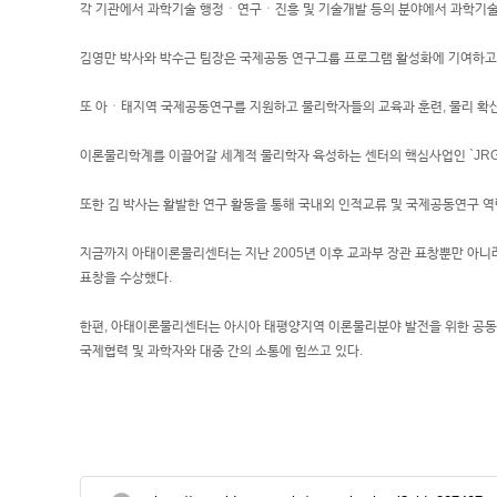
각 기관에서 과학기술 행정ㆍ연구ㆍ진흥 및 기술개발 등의 분야에서 과학기술
김영만 박사와 박수근 팀장은 국제공동 연구그룹 프로그램 활성화에 기여하고, 
또 아ㆍ태지역 국제공동연구를 지원하고 물리학자들의 교육과 훈련, 물리 확
이론물리학계를 이끌어갈 세계적 물리학자 육성하는 센터의 핵심사업인 `JRG
또한 김 박사는 활발한 연구 활동을 통해 국내외 인적교류 및 국제공동연구 
지금까지 아태이론물리센터는 지난 2005년 이후 교과부 장관 표창뿐만 아니라 도지
표창을 수상했다.
한편, 아태이론물리센터는 아시아 태평양지역 이론물리분야 발전을 위한 공동연
국제협력 및 과학자와 대중 간의 소통에 힘쓰고 있다.