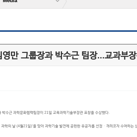
Media
영만 그룹장과 박수근 팀장...교과부장
와 박수근 과학문화협력팀장이 21일 교육과학기술부장관 표창을 수상했다.
과학의 날 (4월21일)’을 맞아 과학기술 발전에 공헌한 유공자를 선정ㆍ격려코자 수여하는 