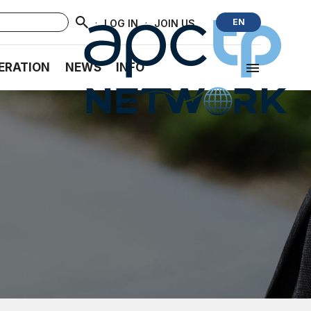
·
·
EN
LOG IN
JOIN US
ERATION
NEWS
INFO