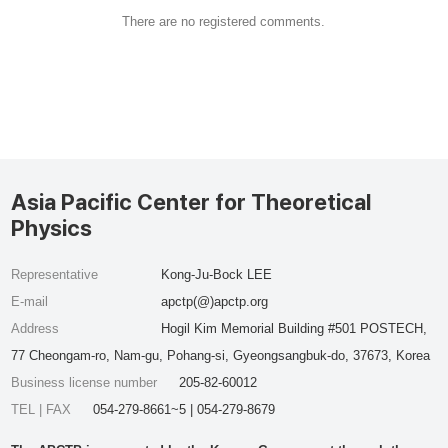
There are no registered comments.
Asia Pacific Center for Theoretical
Physics
Representative
Kong-Ju-Bock LEE
E-mail
apctp(@)apctp.org
Address
Hogil Kim Memorial Building #501 POSTECH,
77 Cheongam-ro, Nam-gu, Pohang-si, Gyeongsangbuk-do, 37673, Korea
Business license number
205-82-60012
TEL | FAX
054-279-8661~5 | 054-279-8679