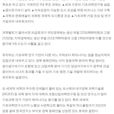
목표로 하고 있다. 구체적인 5대 추진 과제는 ▲세계 수준의 기초과학연구원 설립
▲중이온가속기 설치 ▲지속성장이 가능한 도시 조성을 위한 비즈니스 기반 구축
▲과학과 문화예술이 조화된 국제적 도시환경 조성 ▲기초과학 거점 조성 및 연구
거점과의 네트워크이다.
과학벨트가 들어서면 파급효과가 국민경제에는 생산 유발 235조8000억원과 고용
212만명, 지역경제에는 생산 유발 212조7000억원과 고용 136만여명에 이를 것으로
평가돼 3개 시도가 사활을 걸고 있다.
유치위는 기초과학 연구 기반이 다른 어느 지역보다 뛰어나다는 점을 영남지역의
강점으로 내세우고 있다. 경북 동해안에는 이미 응용과학 분야의 핵심 장비인
방사광가속기가 포항에 있고 산업과학 분야 기기인 양성자가속기가 경주에 건설
중이어서 시너지 효과를 거둘 수 있어 기초·원천 기술 개발에 유리하다는 게
유치위의 설명이다.
또 세계적 석학과 우수한 인재들이 몰려 있는 포스텍과 대구경북 과학기술원
(DGIST) 등 과학 분야 51개 대학과 포항산업과학연구원 등 민간 연구소가 많아
기초과학 연구 기반이 뛰어나다는 평가를 받고 있다. 특히 세계적
기초과학연구소이자 노벨상 사관학교로 불리는 독일의 막스플랑크가 3년간의
검증 끝에 한국연구소 부지로 경북 동해안을 선정한 것도 호재로 꼽힌다.