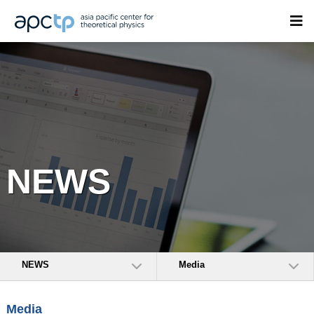
NEWS
NEWS
Media
Media