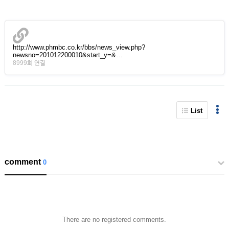
http://www.phmbc.co.kr/bbs/news_view.php?
newsno=201012200010&start_y=&…
8999회 연결
List
comment
0
There are no registered comments.