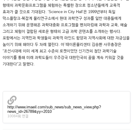
형태의 과학문화프로그램을 체험하는 특별한 장으로 청소년들에게 교육적
효과가 클 것으로 기대된다. ‘Science in City Hall’은 1999년부터 독일
막스플랑크-복잡계 물리연구소에서 현대 과학연구 성과를 일반 대중들에게
소개하기 위해 운영해온 과학대중화 프로그램을 벤치마킹해 과학과 교육, 예술
그리고 체험이 결합된 새로운 형태의 고급 과학 콘텐츠를 소개하는 행사다.
포항에서는 지역민과 학생들의 과학적 마인드 함양과 지역사회에 대한 자긍심을
높이기 위해 해마다 두 차례 열린다. 아`태이론물리센터 김승환 사무총장은
“조선시대에 이미 세계 최고 수준의 로켓이었던 신기전의 첨단 과학기술
이야기를 통해 미래 과학도들이 우주강국 대한민국의 꿈을 계속 키워갈 것을
기대한다”고 말했다.
http://www.imaeil.com/sub_news/sub_news_view.php?
news_id=26789&yy=2010
10084회 연결