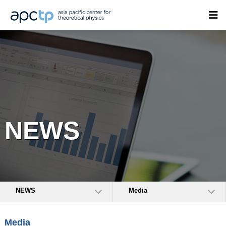
NEWS
NEWS
Media
Media