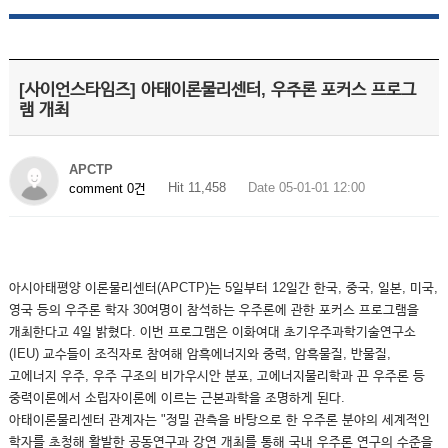
[사이언스타임즈] 아태이론물리센터, 우주론 포커스 프로그
램 개최
APCTP
Hit 11,458
Date 05-01-01 12:00
comment 0건
아시아태평양 이론물리센터(APCTP)는 5일부터 12일간 한국, 중국, 일본, 미국,
영국 등의 우주론 학자 30여명이 참석하는 우주론에 관한 포커스 프로그램을
개최한다고 4일 밝혔다. 이번 프로그램은 이화여대 초기우주과학기술연구소
(IEU) 교수들이 조직자로 참여해 암흑에너지와 중력, 암흑물질, 반물질,
고에너지 우주, 우주 구조의 비가우시안 분포, 고에너지물리학과 끈 우주론 등
중력이론에서 소립자이론에 이르는 근본과학을 조명하게 된다.
아태이론물리센터 관계자는 "정밀 관측을 바탕으로 한 우주론 분야의 세계적인
학자를 초청해 활발한 공동연구과 강연 개최를 통해 국내 우주론 연구의 수준을