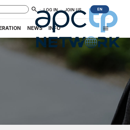
·
·
EN
LOG IN
JOIN US
ERATION
NEWS
INFO