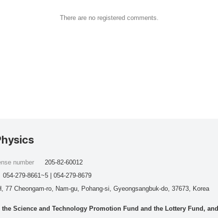
There are no registered comments.
Physics
cense number
205-82-60012
054-279-8661~5 | 054-279-8679
, 77 Cheongam-ro, Nam-gu, Pohang-si, Gyeongsangbuk-do, 37673, Korea
he Science and Technology Promotion Fund and the Lottery Fund, and wo