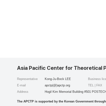
Asia Pacific Center for Theoretical 
Representative
Kong-Ju-Bock LEE
Business li
E-mail
apctp(@)apctp.org
TEL | FAX
Address
Hogil Kim Memorial Building #501 POSTECH
The APCTP is supported by the Korean Government through t