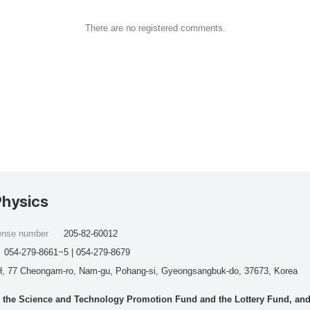
There are no registered comments.
Physics
cense number
205-82-60012
054-279-8661~5 | 054-279-8679
, 77 Cheongam-ro, Nam-gu, Pohang-si, Gyeongsangbuk-do, 37673, Korea
he Science and Technology Promotion Fund and the Lottery Fund, and wo