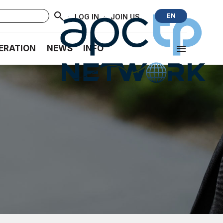
·
·
EN
LOG IN
JOIN US
ERATION
NEWS
INFO