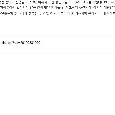
 논의도 진행된다. 특히, 이사회 기간 중인 2일 오후 4시, 태국물리센터(ThEP)
초과학분야에 있어서의 양국 간의 활발한 학술·인력 교류가 추진된다. 아시아·태평양
포스텍(포항공대) 내에 본부를 두고 있으며, 이론물리 및 기초과학 분야의 아·태지역 
ticle.asp?aid=20100331000…