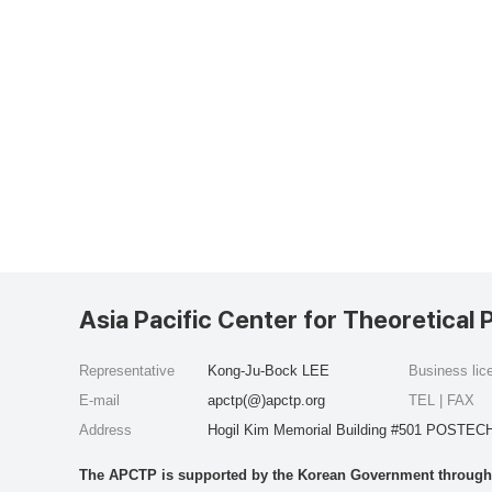
Asia Pacific Center for Theoretical 
Representative
Kong-Ju-Bock LEE
Business li
E-mail
apctp(@)apctp.org
TEL | FAX
Address
Hogil Kim Memorial Building #501 POSTECH
The APCTP is supported by the Korean Government through t