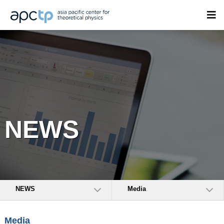
NEWS
NEWS
Media
Media