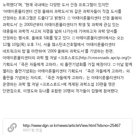
노력했다”며, “현재 국내에는 다양한 도서 선정 프로그램이 있지만
‘아태이론물리센터 선정 올해의 과학도서’와 같은 과학자들이 직접 도서를
선정하는 프로그램은 드물다”고 밝혔다. □ ‘아태이론물리센터 선정 올해의
과학도서’ 는 2005년부터 아태이론물리센터가 학생 및 과학에 관심 있는
대중들의 과학적 사고의 지평을 넓혀 나가는데 기여하고자 과학 양서를
선정하는 행사로, 올해로 5회를 맞고 있다. □ 아태이론물리센터에서는 오는
12월 10일(목) 오후 7시, 서울 웨스틴조선호텔에서 ‘아태이론물리센터
네트워크의 밤’을 마련하여 ‘2009 올해의 과학도서’를 기념하는 한편,
아태이론물리센터의 과학 웹 저널 <크로스로드(http://crossroads.apctp.org/)>
기획도서『죽은 자들에게 고하라』의 출판기념회를 가질 예정이다. □ 이날 함께
열리는 출판기념회는 아태이론물리센터 기획도서 『죽은 자들에게 고하라』의
출판을 기념하는 자리로, 『죽은 자들에게 고하라』는 아태이론물리센터가
운영하는 과학 웹 저널 <크로스로드>에 게재된 과학소설 10편을 엮은
단편집으로, 이영도와 듀나를 포함한 10명의 작가들이 집필에 참여했다.
http://www.dgn.or.kr/news/articleView.html?idxno=25467
8807회 연결