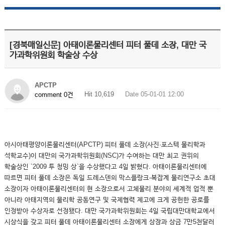
[경북매일신문] 아태이론물리센터 피터 풀데 소장, 대만 국
가과학위원회 학술상 수상
APCTP
Hit 10,619
Date 05-01-01 12:00
comment 0건
아시아태평양이론물리센터(APCTP) 피터 풀데 소장(사진·포스텍 물리학과
석학교수)이 대만의 국가과학위원회(NSC)가 수여하는 대만 최고 권위의
학술상인 `2009 투 청밍 상`을 수상했다고 4일 밝혔다. 아태이론물리센터에
따르면 피터 풀데 소장은 독일 드레스덴의 막스플랑크-복잡계 물리연구소 초대
소장이자 아태이론물리센터의 현 소장으로서 고체물리 분야의 세계적 업적 뿐
아니라 아태지역의 물리학 공동연구 및 국제협력 제고에 크게 공헌한 공로를
인정받아 수상자로 선정됐다. 대만 국가과학위원회는 4일 국립대만대학교에서
시상식을 갖고 피터 풀데 아태이론물리센터 소장에게 상장과 상금 7만5천달러