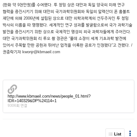
(한화 약 9천만원)를 수여했다. 투 청밍 상은 대만과 독일 양국의 미래 연구
협력을 증진시키기 위해 대만의 국가과학위원회와 독일의 알렉산더 폰 훔볼트
재단에 의해 2006년에 설립된 상으로 대만 의학과학계의 선두주자인 투 청밍
박사의 이름을 따 명명됐다. 세계적인 연구 성과를 발굴함으로써 국가 과학기술
발전을 증진시키기 위한 상으로 국제적인 명성의 외국 과학자들에게 주어진다.
대만 국가과학위원회 리 루오 촹 장관은 “풀데 소장이 세계 기초과학 발전에
있어서 주목할 만한 공헌과 뛰어난 업적을 이룩한 공로가 인정됐다”고 전했다. /
권종락기자 kwonjr@kbmaeil.com
http://www.kbmaeil.com/news/people_01.html?
IDX=140329&DP%24114=1
9306회 연결
List