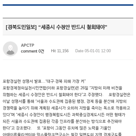
[경북도민일보] “세종시 수정안 반드시 철회돼야”
APCTP
Hit 11,156
Date 05-01-01 12:00
comment 0건
포항경실련 성명서 발표…“대구·경북 피해 가장 커”
포항경제정의실천시민연합(이하 포항경실련)은 26일 “지방의 미래 비전을
위협하는 세종시 수정안은 반드시 철회돼야 한다”고 주장했다. 포항경실련은
이날 성명서를 통해 “서울과 수도권에 집중된 행정, 경제 등을 분산해 지방의
경쟁력을 높이기 위해 계획된 세종시가 오히려 지방을 죽이는 독소로 작용하고
있다”며 “세종시 수정안이 행정복합도시든 과학중심경제도시든 어떤 형태가
되든 서울과 수도권에 집중된 각종 인프라를 분산하는 방식으로 추진돼야
한다”고 강조했다. 또 “포항이 그동안 유치에 많은 노력을 기울인
아태이론물리센터와 막스플랑크연구소는 철강 일변도의 지역 경제구도를