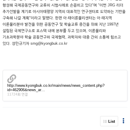
형성해 국제공동연구와 교류의 시범사례로 손꼽히고 있다"며 "이번 JRG 리더
추가선발을 계기로 아시아태평양 지역의 대표적인 연구센터로 도약하는 기반을
구축해 나갈 계획"이라고 말했다. 한편 아·태이론물리센터는 아·태지역
이론물리분야 발전을 위한 공동연구 및 학술교류 증진을 위해 지난 1997년
설립된 국제연구소로 포스텍 내에 본부를 두고 있으며, 이론물리와
기초과학분야 학술 공동연구와 국제협력, 과학자와 대중 간의 소통에 힘쓰고
있다. 성민규기자 smg@kyongbuk.co.kr
http://www.kyongbuk.co.kr/main/news/news_content.php?
id=462906&news_ar…
11724회 연결
List