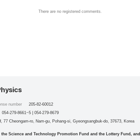
There are no registered comments.
Physics
cense number
205-82-60012
054-279-8661~5 | 054-279-8679
, 77 Cheongam-ro, Nam-gu, Pohang-si, Gyeongsangbuk-do, 37673, Korea
he Science and Technology Promotion Fund and the Lottery Fund, and wo