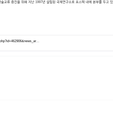
술교류 증진을 위해 지난 1997년 설립된 국제연구소로 포스텍 내에 본부를 두고 
t.php?id=462906&news_ar…