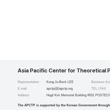
Asia Pacific Center for Theoretical 
Representative
Kong-Ju-Bock LEE
Business li
E-mail
apctp(@)apctp.org
TEL | FAX
Address
Hogil Kim Memorial Building #501 POSTECH
The APCTP is supported by the Korean Government through t