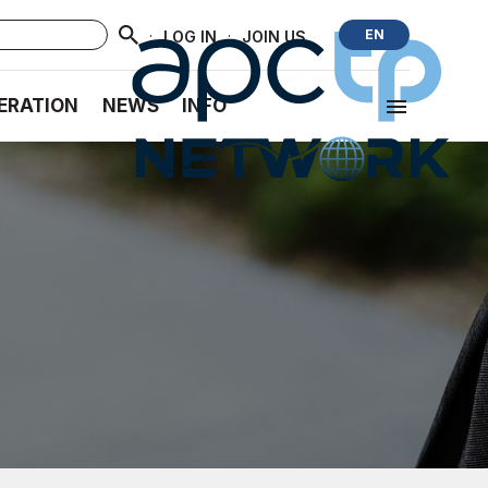
·
·
EN
LOG IN
JOIN US
ERATION
NEWS
INFO