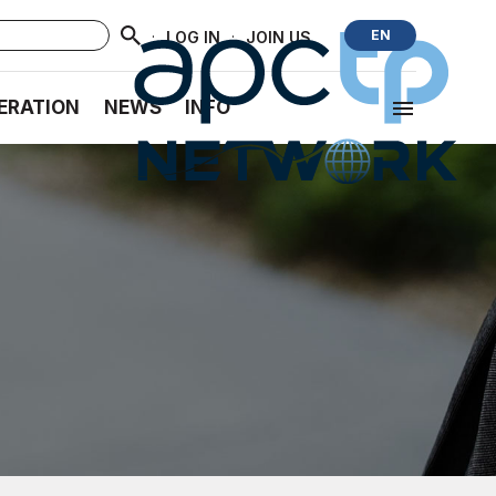
·
·
EN
LOG IN
JOIN US
ERATION
NEWS
INFO