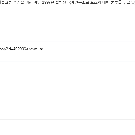
술교류 증진을 위해 지난 1997년 설립된 국제연구소로 포스텍 내에 본부를 두고 
t.php?id=462906&news_ar…