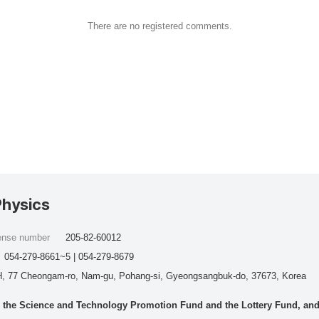
There are no registered comments.
Physics
cense number
205-82-60012
054-279-8661~5 | 054-279-8679
, 77 Cheongam-ro, Nam-gu, Pohang-si, Gyeongsangbuk-do, 37673, Korea
he Science and Technology Promotion Fund and the Lottery Fund, and wo