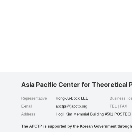
Asia Pacific Center for Theoretical 
Representative
Kong-Ju-Bock LEE
Business li
E-mail
apctp(@)apctp.org
TEL | FAX
Address
Hogil Kim Memorial Building #501 POSTECH
The APCTP is supported by the Korean Government through t