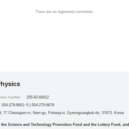
There are no registered comments.
Physics
cense number
205-82-60012
054-279-8661~5 | 054-279-8679
, 77 Cheongam-ro, Nam-gu, Pohang-si, Gyeongsangbuk-do, 37673, Korea
he Science and Technology Promotion Fund and the Lottery Fund, and wo