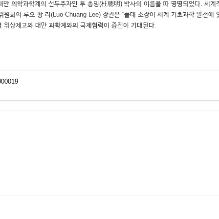
상이다. 상은 대만 의학과학계의 선두주자인 투 총밍(杜聰明) 박사의 이름을 따 명명되었다
회의 루오 촹 리(Luo-Chuang Lee) 장관은 “풀데 소장이 세계 기초과학 발전
역 위상제고와 대만 과학계와의 국제협력이 증진이 기대된다.
000019