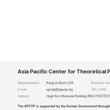
Asia Pacific Center for Theoretical 
Representative
Kong-Ju-Bock LEE
Business li
E-mail
apctp(@)apctp.org
TEL | FAX
Address
Hogil Kim Memorial Building #501 POSTECH
The APCTP is supported by the Korean Government through t