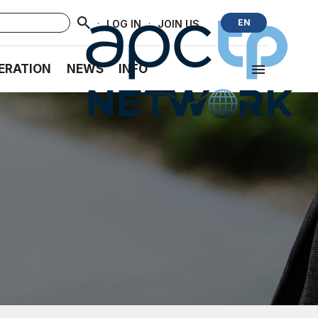
·
·
EN
LOG IN
JOIN US
ERATION
NEWS
INFO