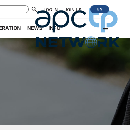
·
·
EN
LOG IN
JOIN US
ERATION
NEWS
INFO