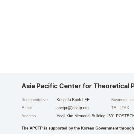
Asia Pacific Center for Theoretical 
Representative
Kong-Ju-Bock LEE
Business li
E-mail
apctp(@)apctp.org
TEL | FAX
Address
Hogil Kim Memorial Building #501 POSTECH
The APCTP is supported by the Korean Government through t