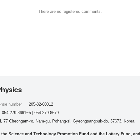
There are no registered comments.
Physics
cense number
205-82-60012
054-279-8661~5 | 054-279-8679
, 77 Cheongam-ro, Nam-gu, Pohang-si, Gyeongsangbuk-do, 37673, Korea
he Science and Technology Promotion Fund and the Lottery Fund, and wo