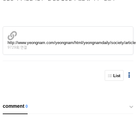
http://www.yeongnam.com/yeongnam/html/yeongnamdaily/society/articl
9729회 연결
List
comment
0