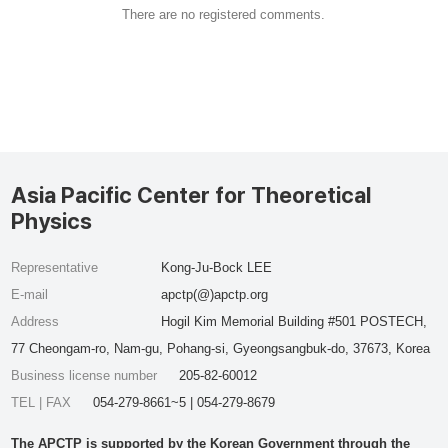
There are no registered comments.
Asia Pacific Center for Theoretical
Physics
Representative
Kong-Ju-Bock LEE
E-mail
apctp(@)apctp.org
Address
Hogil Kim Memorial Building #501 POSTECH,
77 Cheongam-ro, Nam-gu, Pohang-si, Gyeongsangbuk-do, 37673, Korea
Business license number
205-82-60012
TEL | FAX
054-279-8661~5 | 054-279-8679
The APCTP is supported by the Korean Government through the