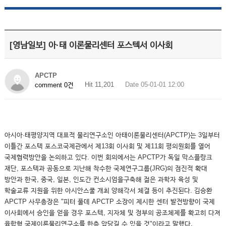
[영남일보] 아·태 이론물리센터 포스텍서 이사회
APCTP
Hit 11,201
Date 05-01-01 12:00
comment 0건
아시아·태평양지역 대표적 물리연구소인 아태이론물리센터(APCTP)는 3일부터
이틀간 포스텍 포스코국제관에서 제13회 이사회 및 제11회 평의원회를 열어
국제협력방안을 논의하고 있다. 이번 회의에서는 APCTP가 독일 막스플랑크
재단, 포스텍과 공동으로 지난해 착수한 국제연구그룹(JRG)의 점진적 확대
방안과 한국, 중국, 일본, 인도간 컨소시엄을구축해 젊은 과학자 육성 및
학술교류 지원을 위한 아시안스쿨 개최 양해각서 체결 등이 추진된다. 김승환
APCTP 사무총장은 "피터 풀데 APCTP 소장이 제시한 센터 발전방향이 국제
이사회에서 승인을 얻을 경우 포스텍, 지자체 및 정부의 공조체제를 확고히 다져
융합형 국제이론물리연구소를 한층 앞당길 수 있을 것"이라고 말했다.