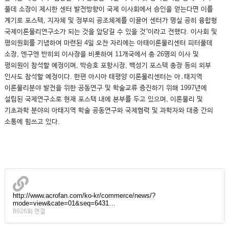
풀데 소장이 제시한 센터 발전방향이 국제 이사회에서 승인을 얻는다면 이를
계기로 포스텍, 지자체 및 정부의 공조체제를 이끌어 센터가 명실 공히 융합형
국제이론물리연구소가 되는 것을 앞당길 수 있을 것”이라고 전했다. 이사회 및
평의원회를 기념하여 마련된 4일 오찬 자리에는 아태이론물리센터 피터풀데
소장, 엔구엔 반히외 이사장을 비롯하여 11개국에서 총 26명의 이사 및
평의원이 참석할 예정이며, 박승호 포항시장, 백성기 포스텍 총장 등의 외부
인사도 참석할 예정이다. 한편 아시아 태평양 이론물리센터는 아․태지역
이론물리분야 발전을 위한 공동연구 및 학술교류 증진하기 위해 1997년에
설립된 국제연구소로 현재 포스텍 내에 본부를 두고 있으며, 이론물리 및
기초과학 분야의 아태지역 학술 공동연구와 국제협력 및 과학자와 대중 간의
소통에 힘쓰고 있다.
http://www.acrofan.com/ko-kr/commerce/news/?
mode=view&cate=01&seq=6431…
8926회 연결