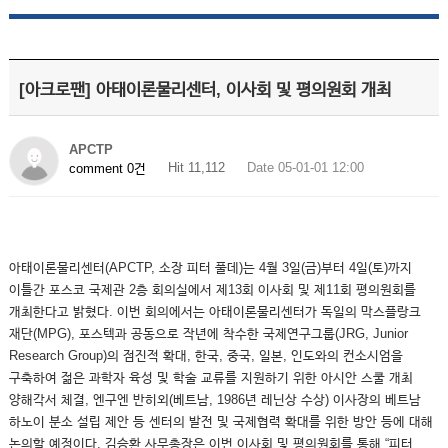
[아크로팬] 아태이론물리센터, 이사회 및 평의원회 개최
APCTP
Hit 11,112
Date 05-01-01 12:00
comment 0건
아태이론물리센터(APCTP, 소장 피터 풀데)는 4월 3일(금)부터 4일(토)까지
이틀간 포스코 국제관 2층 회의실에서 제13회 이사회 및 제11회 평의원회를
개최한다고 밝혔다. 이번 회의에서는 아태이론물리센터가 독일의 막스플랑크
재단(MPG), 포스텍과 공동으로 작년에 착수한 국제연구그룹(JRG, Junior
Research Group)의 점진적 확대, 한국, 중국, 일본, 인도와의 컨소시엄을
구축하여 젊은 과학자 육성 및 학술 교류를 지원하기 위한 아시안 스쿨 개최
양해각서 체결, 엔구엔 반히외(베트남, 1986년 레닌상 수상) 이사장의 베트남
하노이 분소 설립 제안 등 센터의 발전 및 국제협력 확대를 위한 방안 등에 대해
논의할 예정이다. 김승환 사무총장은 이번 이사회 및 평의원회를 통해 “피터