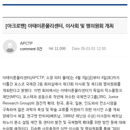
[아크로팬] 아태이론물리센터, 이사회 및 평의원회 개최
APCTP
Hit 11,098
Date 05-01-01 12:00
comment 0건
아태이론물리센터(APCTP, 소장 피터 풀데)는 4월 3일(금)부터 4일(토)까지
이틀간 포스코 국제관 2층 회의실에서 제13회 이사회 및 제11회 평의원회를
개최한다고 밝혔다. 이번 회의에서는 아태이론물리센터가 독일의 막스플랑크
재단(MPG), 포스텍과 공동으로 작년에 착수한 국제연구그룹(JRG, Junior
Research Group)의 점진적 확대, 한국, 중국, 일본, 인도와의 컨소시엄을
구축하여 젊은 과학자 육성 및 학술 교류를 지원하기 위한 아시안 스쿨 개최
양해각서 체결, 엔구엔 반히외(베트남, 1986년 레닌상 수상) 이사장의 베트남
하노이 분소 설립 제안 등 센터의 발전 및 국제협력 확대를 위한 방안 등에 대해
논의할 예정이다. 김승환 사무총장은 이번 이사회 및 평의원회를 통해 “피터