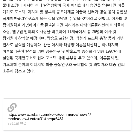
풀데 소장이 제시한 센터 발전방향이 국제 이사회에서 승인을 얻는다면 이를
계기로 포스텍, 지자체 및 정부의 공조체제를 이끌어 센터가 명실 공히 융합형
국제이론물리연구소가 되는 것을 앞당길 수 있을 것”이라고 전했다. 이사회 및
평의원회를 기념하여 마련된 4일 오찬 자리에는 아태이론물리센터 피터풀데
소장, 엔구엔 반히외 이사장을 비롯하여 11개국에서 총 26명의 이사 및
평의원이 참석할 예정이며, 박승호 포항시장, 백성기 포스텍 총장 등의 외부
인사도 참석할 예정이다. 한편 아시아 태평양 이론물리센터는 아․태지역
이론물리분야 발전을 위한 공동연구 및 학술교류 증진하기 위해 1997년에
설립된 국제연구소로 현재 포스텍 내에 본부를 두고 있으며, 이론물리 및
기초과학 분야의 아태지역 학술 공동연구와 국제협력 및 과학자와 대중 간의
소통에 힘쓰고 있다.
http://www.acrofan.com/ko-kr/commerce/news/?
mode=view&cate=01&seq=6431…
8911회 연결