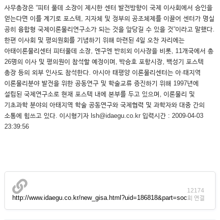
사무총장은 “피터 풀데 소장이 제시한 센터 발전방향이 국제 이사회에서 승인을
얻는다면 이를 계기로 포스텍, 지자체 및 정부의 공조체제를 이끌어 센터가 명실
공히 융합형 국제이론물리연구소가 되는 것을 앞당길 수 있을 것”이라고 말했다.
한편 이사회 및 평의원회를 기념하기 위해 마련된 4일 오찬 자리에는
아태이론물리센터 피터풀데 소장, 엔구엔 반히외 이사장을 비롯, 11개국에서 총
26명의 이사 및 평의원이 참석할 예정이며, 박승호 포항시장, 백성기 포스텍
총장 등의 외부 인사도 참석한다. 아시아 태평양 이론물리센터는 아·태지역
이론물리분야 발전을 위한 공동연구 및 학술교류 증진하기 위해 1997년에
설립된 국제연구소로 현재 포스텍 내에 본부를 두고 있으며, 이론물리 및
기초과학 분야의 아태지역 학술 공동연구와 국제협력 및 과학자와 대중 간의
소통에 힘쓰고 있다. 이시형기자 lsh@idaegu.co.kr 입력시간 : 2009-04-03
23:39:56
12174
http://www.idaegu.co.kr/new_gisa.html?uid=186818&part=soc
회 연결