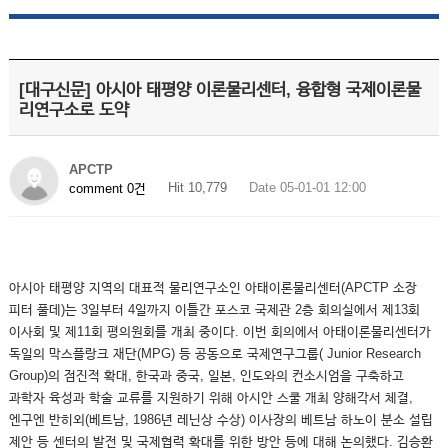
[대구신문] 아시아 태평양 이론물리센터, 융합형 국제이론물
리연구소로 도약
APCTP
Hit 10,779
Date 05-01-01 12:00
comment 0건
아시아 태평양 지역의 대표적 물리연구소인 아태이론물리센터(APCTP 소장
피터 풀데)는 3일부터 4일까지 이틀간 포스코 국제관 2층 회의실에서 제13회
이사회 및 제11회 평의원회를 개최 중이다. 이번 회의에서 아태이론물리센터가
독일의 막스플랑크 재단(MPG) 등 공동으로 국제연구그룹( Junior Research
Group)의 점진적 확대, 한국과 중국, 일본, 인도와의 컨소시엄을 구축하고
과학자 육성과 학술 교류를 지원하기 위해 아시안 스쿨 개최 양해각서 체결,
엔구엔 반히외(베트남, 1986년 레닌상 수상) 이사장의 베트남 하노이 분소 설립
제안 등 센터의 발전 및 국제협력 확대를 위한 방안 등에 대해 논의했다. 김승환