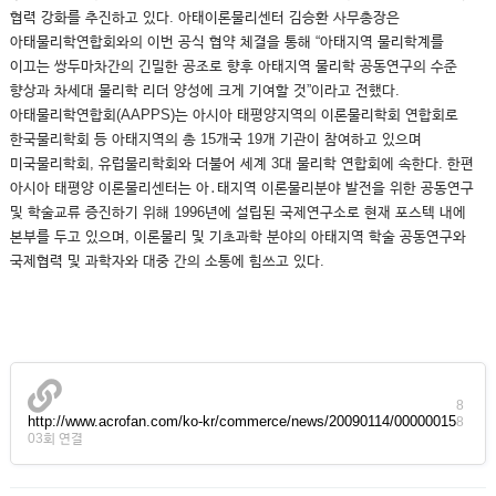
협력 강화를 추진하고 있다. 아태이론물리센터 김승환 사무총장은
아태물리학연합회와의 이번 공식 협약 체결을 통해 “아태지역 물리학계를
이끄는 쌍두마차간의 긴밀한 공조로 향후 아태지역 물리학 공동연구의 수준
향상과 차세대 물리학 리더 양성에 크게 기여할 것”이라고 전했다.
아태물리학연합회(AAPPS)는 아시아 태평양지역의 이론물리학회 연합회로
한국물리학회 등 아태지역의 총 15개국 19개 기관이 참여하고 있으며
미국물리학회, 유럽물리학회와 더불어 세계 3대 물리학 연합회에 속한다. 한편
아시아 태평양 이론물리센터는 아․태지역 이론물리분야 발전을 위한 공동연구
및 학술교류 증진하기 위해 1996년에 설립된 국제연구소로 현재 포스텍 내에
본부를 두고 있으며, 이론물리 및 기초과학 분야의 아태지역 학술 공동연구와
국제협력 및 과학자와 대중 간의 소통에 힘쓰고 있다.
8
http://www.acrofan.com/ko-kr/commerce/news/20090114/00000015
8
03회 연결