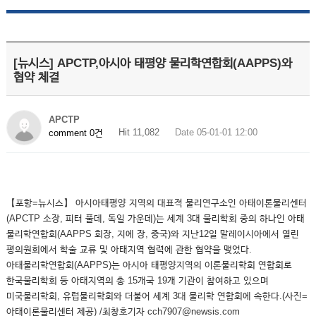
[뉴시스] APCTP,아시아 태평양 물리학연합회(AAPPS)와
협약 체결
APCTP
Hit 11,082
Date 05-01-01 12:00
comment 0건
【포항=뉴시스】 아시아태평양 지역의 대표적 물리연구소인 아태이론물리센터
(APCTP 소장, 피터 풀데, 독일 가운데)는 세계 3대 물리학회 중의 하나인 아태
물리학연합회(AAPPS 회장, 지에 장, 중국)와 지난12일 말레이시아에서 열린
평의원회에서 학술 교류 및 아태지역 협력에 관한 협약을 맺었다.
아태물리학연합회(AAPPS)는 아시아 태평양지역의 이론물리학회 연합회로
한국물리학회 등 아태지역의 총 15개국 19개 기관이 참여하고 있으며
미국물리학회, 유럽물리학회와 더불어 세계 3대 물리학 연합회에 속한다.(사진=
아태이론물리센터 제공) /최창호기자 cch7907@newsis.com