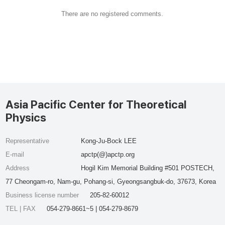
There are no registered comments.
Asia Pacific Center for Theoretical
Physics
Representative
Kong-Ju-Bock LEE
E-mail
apctp(@)apctp.org
Address
Hogil Kim Memorial Building #501 POSTECH,
77 Cheongam-ro, Nam-gu, Pohang-si, Gyeongsangbuk-do, 37673, Korea
Business license number
205-82-60012
TEL | FAX
054-279-8661~5 | 054-279-8679