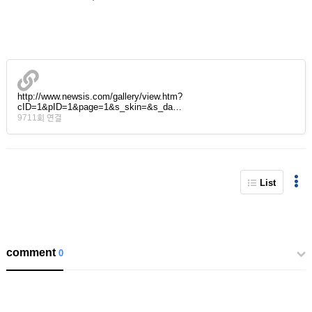
http://www.newsis.com/gallery/view.htm?
cID=1&pID=1&page=1&s_skin=&s_da…
9711회 연결
List
comment
0