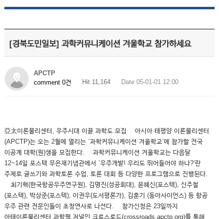
[경북도민일보] 과학커뮤니케이션 겨울학교 참가하세요
APCTP
Hit 11,164
Date 05-01-01 12:00
comment 0건
亞太이론물리센터, 우주시대 이끌 과학도 모집 아시아·태평양 이론물리센터
(APCTP)는 오는 2월에 열리는 `과학커뮤니케이션 겨울학교’에 참가할 전국
이공계 대학(원)생을 모집한다. 과학커뮤니케이션 겨울학교는 다음달
12~14일 포스텍 무은재기념관에서 `우주개발! 우리도 뛰어들어야 하나?’란
주제로 글쓰기와 과학토론 수업, 토론 대회 등 다양한 프로그램으로 진행된다.
최기혁(한국항공우주연구원), 김명진(성공회대), 윤혜신(포스텍), 신주철
(포스텍), 박상준(포스텍), 이권우(도서평론가), 김훈기 (동아사이언스) 등 항공
우주 관련 전문인들이 초청연사로 나선다. 참가신청은 23일까지
아태이론물리센터 과학웹 저널인 크로스로드(crossroads.apctp.org)를 통해