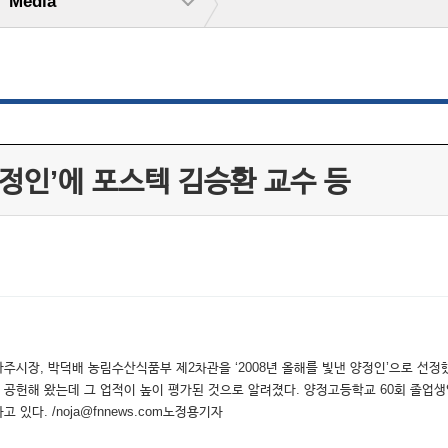
Media
양정인’에 포스텍 김승환 교수 등
주시장, 박덕배 농림수산식품부 제2차관을 ‘2008년 올해를 빛낸 양정인’으로 선정했
공헌해 왔는데 그 업적이 높이 평가된 것으로 알려졌다. 양정고등학교 60회 졸업생
다. /noja@fnnews.com노정용기자