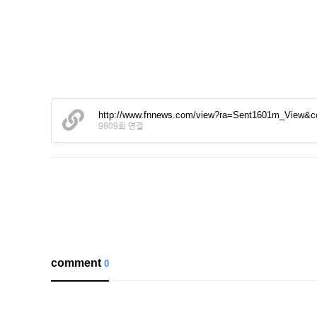
http://www.fnnews.com/view?ra=Sent1601m_View&
9809회 연결
comment
0