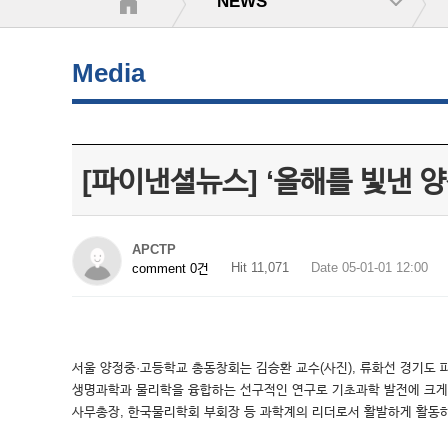
NEWS
Media
[파이낸셜뉴스] ‘올해를 빛낸 
APCTP
Hit 11,071
Date 05-01-01 12:00
comment 0건
서울 양정중·고등학교 총동창회는 김승환 교수(사진), 류화선 경기도 파
생명과학과 물리학을 융합하는 선구적인 연구로 기초과학 발전에 크게 
사무총장, 한국물리학회 부회장 등 과학계의 리더로서 활발하게 활동하고 있