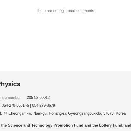
There are no registered comments.
Physics
cense number
205-82-60012
054-279-8661~5 | 054-279-8679
, 77 Cheongam-ro, Nam-gu, Pohang-si, Gyeongsangbuk-do, 37673, Korea
he Science and Technology Promotion Fund and the Lottery Fund, and wo