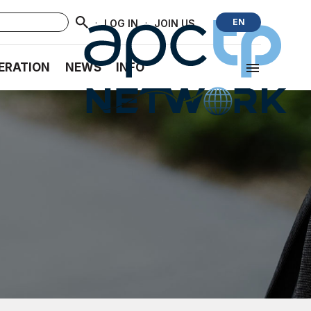
·
·
EN
LOG IN
JOIN US
ERATION
NEWS
INFO