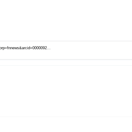
corp=fnnews&arcid=0000092…