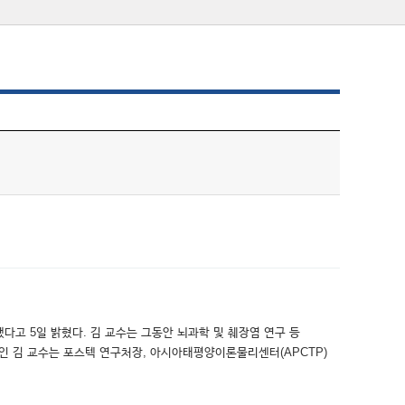
다고 5일 밝혔다. 김 교수는 그동안 뇌과학 및 췌장염 연구 등
인 김 교수는 포스텍 연구처장, 아시아태평양이론물리센터(APCTP)