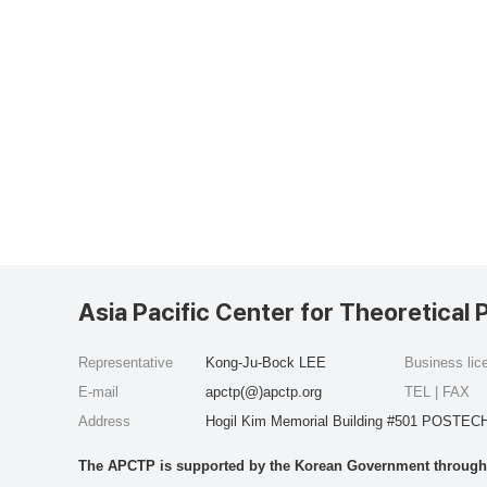
Asia Pacific Center for Theoretical 
Representative
Kong-Ju-Bock LEE
Business li
E-mail
apctp(@)apctp.org
TEL | FAX
Address
Hogil Kim Memorial Building #501 POSTECH
The APCTP is supported by the Korean Government through t