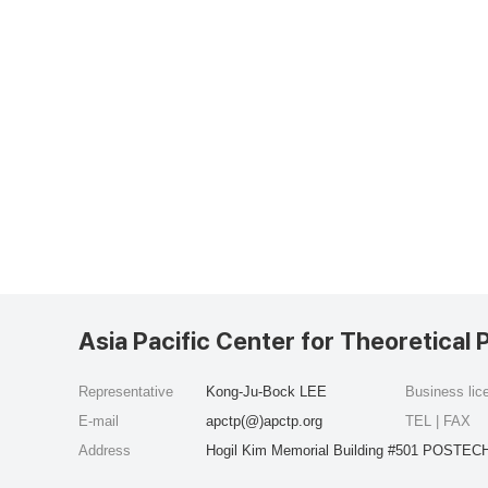
Asia Pacific Center for Theoretical 
Representative
Kong-Ju-Bock LEE
Business li
E-mail
apctp(@)apctp.org
TEL | FAX
Address
Hogil Kim Memorial Building #501 POSTECH