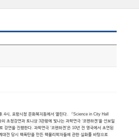
4시, 포항시청 문화복지동에서 열린다. 『Science in City Hall
연 박사의 초청강연과 토니상 3관왕에 빛나는 과학연극 ‘코펜하겐’을 선보일
 강연을 진행한다. 과학연극 ‘코펜하겐’은 10년 전 영국에서 초연된
 세계대전 당시 핵폭탄을 만든 핵물리학자들에 관한 실화를 바탕으로