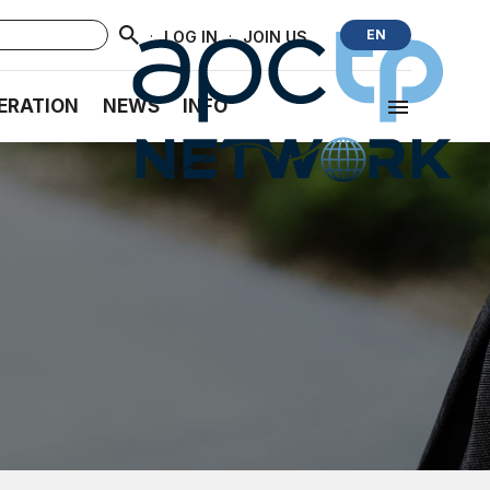
·
·
EN
LOG IN
JOIN US
ERATION
NEWS
INFO