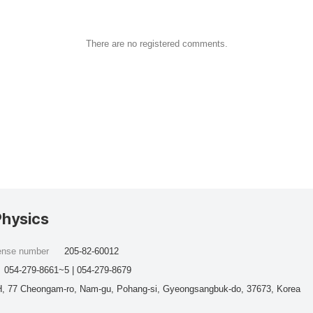
There are no registered comments.
Physics
cense number
205-82-60012
054-279-8661~5 | 054-279-8679
, 77 Cheongam-ro, Nam-gu, Pohang-si, Gyeongsangbuk-do, 37673, Korea