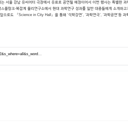
부터는 서울 강남 유씨어터 극장에서 유료로 공연될 예정이어서 이번 행사는 특별한 과
년부터 독일 막스플랑크-복잡계 물리연구소에서 현대 과학연구 성과를 일반 대중들에게 소개
도 『Science in City Hall』을 통해 ‘석학강연’, ‘과학연극’, ‘과학공
612&s_where=all&s_word…