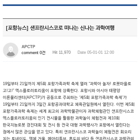
[포항뉴스] 샌프란시스코로 떠나는 신나는 과학여행
APCTP
Hit 11,970
Date 05-01-01 12:00
comment 0건
19일부터 21일까지 제5회 포항가족과학 축제 열려 “과학아 놀자! 로봇마을로
고!고!” 엑스플로러토리움이 포항에 상륙한다. 포항시와 아시아 태평양
이론물리센터(APCTP)가 공동으로 주최하는 ‘제5회 포항가족과학 축제’가
19일부터 21일까지 3일간 포항공과대학교 체육관일원에서 열린다. 이번 제5회
포항가족과학 축제는 세계 최고의 과학박물관이자 과학체험관인 샌프란시스코
엑스플로러토리움의 인기 전시물을 활용한 과학놀이 체험전과 제10회
한국지능로봇 경진대회 및 전시 등 전국 대형 과학행사가 포항에서 열린다는
점에서 많은 관심을 얻고 있다. 특히 샌프란시스코 과학놀이 체험전은 회오리
치는 토네이도, 액체 거울, 메아리튜브, 혼도의 바다 등 샌프란시스코 과학관의