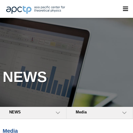
NEWS
NEWS
Media
Media