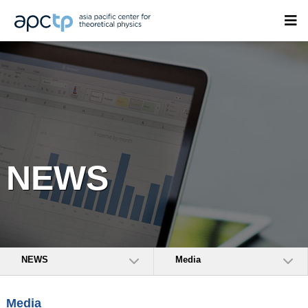
NEWS
NEWS
Media
Media