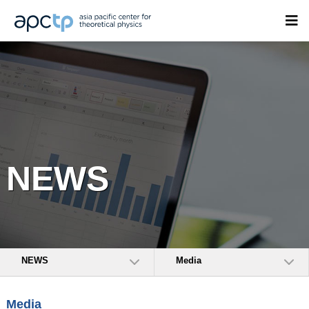
NEWS
NEWS
Media
Media