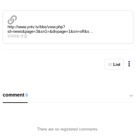
http://www.yntv.tv/bbs/view.php?
id=news&page=3&sn1=&divpage=1&sn=off&s…
9368회 연결
List
comment
0
There are no registered comments.