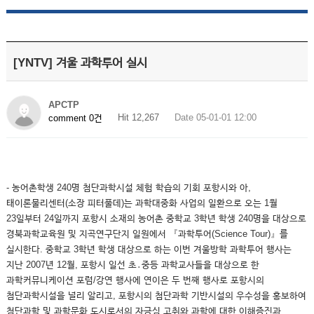
[YNTV] 겨울 과학투어 실시
APCTP
Hit 12,267
Date 05-01-01 12:00
comment 0건
- 농어촌학생 240명 첨단과학시설 체험 학습의 기회 포항시와 아,
태이론물리센터(소장 피터풀데)는 과학대중화 사업의 일환으로 오는 1월
23일부터 24일까지 포항시 소재의 농어촌 중학교 3학년 학생 240명을 대상으로
경북과학교육원 및 지곡연구단지 일원에서 『과학투어(Science Tour)』를
실시한다. 중학교 3학년 학생 대상으로 하는 이번 겨울방학 과학투어 행사는
지난 2007년 12월, 포항시 일선 초․중등 과학교사들을 대상으로 한
과학커뮤니케이션 포럼/강연 행사에 연이은 두 번째 행사로 포항시의
첨단과학시설을 널리 알리고, 포항시의 첨단과학 기반시설의 우수성을 홍보하여
첨단과학 및 과학문화 도시로서의 자긍심 고취와 과학에 대한 이해증진과