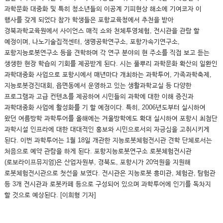
과학문화 대중화 및 특히 청소년들의 이공계 기피현상 해소에 기여코자 이
행사를 갖게 되었다 참가 학생들은 포항교육청에서 추천을 받아
경북과학교육원에서 사이언스 매직 쇼와 천체투영체험, 전시관을 관람 할
예정이며, 나노기술집적센터, 생명공학연구소, 포항가속기연구소,
포항지능로봇연구소 등을 견학하며 각 연구 분야의 현 주소를 직접 보고 듣는
생생한 현장 학습의 기회를 제공받게 된다. 시는 풀뿌리 과학문화 확산의 일환인
과학대중화 사업으로 포항시에서 매년마다 개최하는 과학투어, 가족과학축제,
지능로봇경진대회, 읍면동에서 운영하고 있는 생활과학교실 등 다양한
프로그램과 고급 컨텐츠를 제공하여 시민들의 과학에 대한 이해 증진과
과학대중화 사업에 활성화를 기 할 예정이다. 특히, 2006년도부터 실시하여
왔던 여름방학 과학투어를 올해에는 겨울방학에도 확대 실시하여 포항시 최첨단
과학시설 인프라에 대한 대대적인 홍보와 시민으로서의 자긍심을 고취시키게
된다. 이번 과학투어는 1월 18일 개관한 지능로봇체험전시관 견학 단체로서는
처음으로 예약 관람을 하게 된다. 포항지능로봇연구소 로봇체험전시관
(로보라이프뮤지엄)은 산업자원부, 경북도, 포항시가 20억원을 지원해
로봇체험전시관으로 첫선을 보였다. 전시관은 지능로봇 흥미관, 체험관, 탐험관
등 3개 전시관과 로봇카페 등으로 구성되어 있으며 과학투어에 인기를 독차지
할 것으로 예상된다. [이희형 기자]