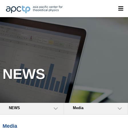
NEWS
NEWS
Media
Media