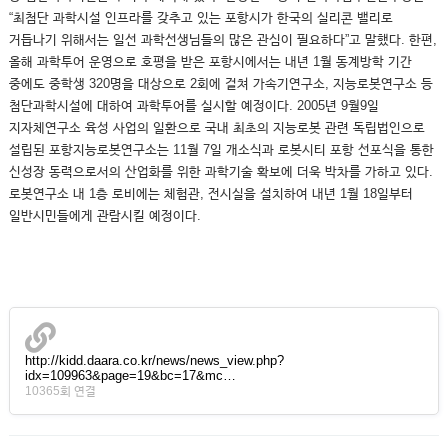
“최첨단 과학시설 인프라를 갖추고 있는 포항시가 한국의 실리콘 밸리로
거듭나기 위해서는 일선 과학선생님들의 많은 관심이 필요하다”고 말했다. 한편,
올해 과학투어 운영으로 호평을 받은 포항시에서는 내년 1월 동계방학 기간
중에도 중학생 320명을 대상으로 2회에 걸쳐 가속기연구소, 지능로봇연구소 등
첨단과학시설에 대하여 과학투어를 실시할 예정이다. 2005년 9월9일
지자체연구소 육성 사업의 일환으로 국내 최초의 지능로봇 관련 독립법인으로
설립된 포항지능로봇연구소는 11월 7일 개소식과 로봇시티 포항 선포식을 통한
신성장 동력으로서의 산업화를 위한 과학기술 확보에 더욱 박차를 가하고 있다.
로봇연구소 내 1층 로비에는 체험관, 전시실을 설치하여 내년 1월 18일부터
일반시민들에게 관람시킬 예정이다.
http://kidd.daara.co.kr/news/news_view.php?
idx=109963&page=19&bc=17&mc…
10365회 연결