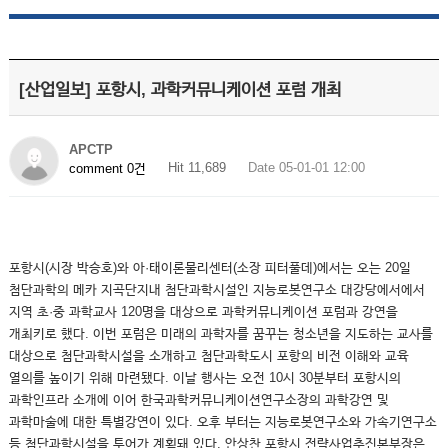
[산업일보] 포항시, 과학커뮤니케이션 포럼 개최
APCTP
Hit 11,689
Date 05-01-01 12:00
comment 0건
포항시(시장 박승호)와 아·태이론물리센터(소장 피터풀데)에서는 오는 20일
첨단과학의 메카 지곡단지내 첨단과학시설인 지능로봇연구소 대강당에서에서
지역 초·중 과학교사 120명을 대상으로 과학커뮤니케이션 포럼과 강연을
개최키로 했다. 이번 포럼은 미래의 과학자를 꿈꾸는 청소년을 지도하는 교사를
대상으로 첨단과학시설을 소개하고 첨단과학도시 포항의 비전 이해와 교육
열의를 높이기 위해 마련됐다. 이날 행사는 오전 10시 30분부터 포항시의
과학인프라 소개에 이어 한국과학커뮤니케이션연구소장의 과학강연 및
과학마술에 대한 특별강연이 있다. 오후 부터는 지능로봇연구소와 가속기연구소
등 첨단과학시설을 투어가 계획돼 있다. 안상찬 포항시 전략사업추진본부장은