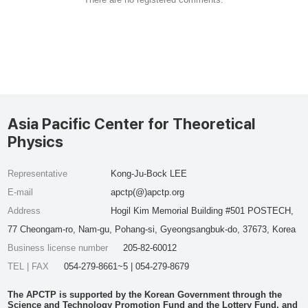
Asia Pacific Center for Theoretical
Physics
Representative
Kong-Ju-Bock LEE
E-mail
apctp(@)apctp.org
Address
Hogil Kim Memorial Building #501 POSTECH,
77 Cheongam-ro, Nam-gu, Pohang-si, Gyeongsangbuk-do, 37673, Korea
Business license number
205-82-60012
TEL | FAX
054-279-8661~5 | 054-279-8679
The APCTP is supported by the Korean Government through the
Science and Technology Promotion Fund and the Lottery Fund, and