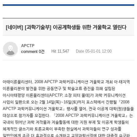
[네이버] [과학기술부] 이공계학생들 위한 겨울학교 열린다
APCTP
Hit 11,547
Date 05-01-01 12:00
comment 0건
아태이론물리센터, 2008 APCTP 과학커뮤니케이션 겨울학교 개최 아·태지역
이론물리분야 발전을 위한 공동연구 및 학술교류 증진을 위해 설립된
아시아태평양 이론물리센터(APCTP, 소장 피터 풀데)가 과학 커뮤니케이션
사업의 일환으로 오는 2월 14일(목)∼16일(토)까지 포스텍에서 진행될『2008
APCTP 과학커뮤니케이션 겨울학교』행사를 열어, 전국 이공계 대학(원)생들을
대상으로 참가자를 모집한다. 『2008 APCTP 과학커뮤니케이션 겨울학교』는
국내의 뛰어난 과학 저작물과 저술활동에 대한 지원 부재 및 이공계 학생들의
체계적인 글쓰기와 토론교육이 부족한 현실에서 과학자들의 연구 성과를
일반인에게 조금 더 효과적으로 소개하고 교양과학서적에 대한 대중적 요구와