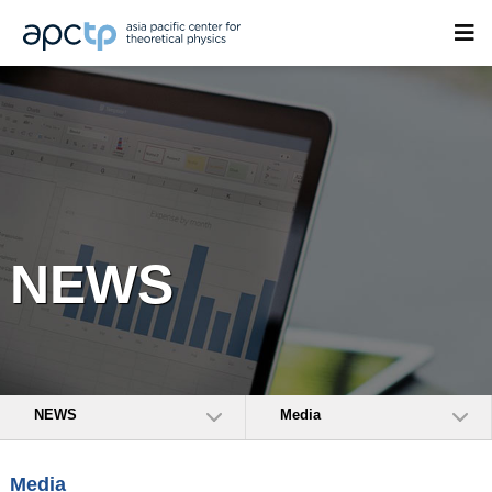
NEWS
NEWS
Media
Media