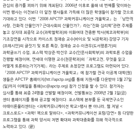
관심의 증가를 꾀하기 위해 개최된다. 2006년 이후로 올해 네 번째를 맞이하는
이번 행사는 이전보다 더 알찬 행사들로 가득해 더 많은 학생들이 참가할 것으로
기대하고 있다. 이번『2008 APCTP 과학커뮤니케이션 겨울학교』는 「낭만적
사랑, 진화적 산물인가? 근대사회의 산물인가?」라는"진화 심리학"관련 주제를
놓고 상지대 최종덕 교수(과학철학과)와 이화여대 전중환 박사(에코과학부)의
기조강연을 시작으로 카이스트 정재승 교수(바이오 및 뇌공학과)·강양구 기자
(프레시안)의 글짓기 및 토론 특강, 정재승 교수·이권우(도서평론가)의
과학글쓰기 수업, 포스텍 박상준·박선우 교수(인문사회학부)의 과학토론 수업을
진행할 예정이며, 연세대 이명현 교수(천문학과)의「과학고전, 무엇을 읽고
어떻게 토론하는가?(가제)」라는 주제로 초청강연 프로그램도 마련되어 있다.
『2008 APCTP 과학커뮤니케이션 겨울학교』에 참가할 전국 이공계 대학(원)
생들은 APCTP 홈페이지(htt://apctp.org)를 통해 지원서를 다운받아 1월 27일
(일)까지 이메일을 통해(sc@apctp.org) 참가 신청을 할 수 있다. 참가자는
심사를 통해 최종 24명을 선발할 예정이며, 선발통보는 2008년 2월 1일(금)
센터 홈페이지를 통해 공고할 예정이다. 포스텍에 본부를 둔 국제연구소인
아태이론물리센터는 <과학커뮤니케이션 학교>행사 뿐 아니라, 웹 저널 <
크로스로드> <과학! 책으로 말하다>, <과학커뮤니케이션 포럼/강연> 등 다양한
프로그램을 통해 과학 양서의 저변 확대와 과학대중화를 위해 적극적으로
노력하고 있다. (끝)