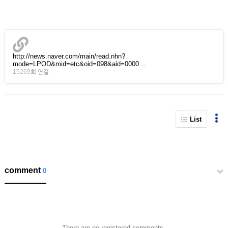
http://news.naver.com/main/read.nhn?
mode=LPOD&mid=etc&oid=098&aid=0000…
15269회 연결
List
comment
0
There are no registered comments.