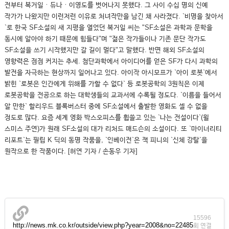
전부터 복거일ㆍ듀나ㆍ이영도를 벗어나지 못했다. 그 사이 수십 명의 신예
작가가 나왔지만 이런저런 이유로 처녀작만을 남긴 채 사라졌다. `비명을 찾아서
`로 한국 SF소설의 새 지평을 열었던 복거일 씨는 "SF소설은 과학과 문학을
동시에 알아야 하기 때문에 힘들다"며 "젊은 작가들이나 기존 문단 작가도
SF소설을 쓰기 시작했지만 갈 길이 멀다"고 말했다. 반면 해외 SF소설의
영향력은 점점 커지는 추세. 첨단과학에서 아이디어를 얻은 SF가 다시 과학의
발전을 자극하는 현상까지 일어나고 있다. 아이작 아시모프가 `아이 로봇`에서
밝힌 `로봇은 인간에게 위해를 가할 수 없다` 등 로봇공학의 3원칙은 이제
로봇공학을 전공으로 하는 대학생들의 교과서에 수록될 정도다. `이름을 들어서
알 만한` 할리우드 블록버스터 중에 SF소설에서 출발한 영화도 셀 수 없을
정도로 많다. 요즘 세계 영화 박스오피스를 휩쓸고 있는 `나는 전설이다`(윌
스미스 주연)가 원래 SF소설의 대가 리처드 매드슨의 소설이다. 또 `마이너리티
리포트`는 필립 K 딕의 동명 작품을, `인베이전`은 잭 피니의 `신체 강탈`을
원작으로 한 작품이다. [허연 기자 / 손동우 기자]
15596
http://news.mk.co.kr/outside/view.php?year=2008&no=22485
회 연결