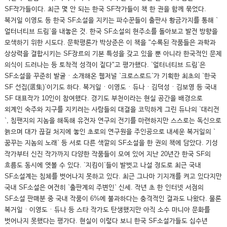
SF작가들이다. 최근 몇 안 되는 한국 SF작가들이 책 한 권을 함께 묶었다.
복거일 이영도 등 한국 SF소설을 지키는 파수꾼들이 출판사 황금가지를 통해 `
얼터너티브 드림`을 내놓은 것. 한국 SF소설의 현주소를 돌아보고 발전 방향을
모색하기 위한 시도다. 문학평론가 박상준은 이 책을 "수록된 작품들은 과학과
상상력을 결합시키는 SF장르의 기본 특성을 갖고 있을 뿐 아니라 한국적인 문제
의식이 드러나는 등 토착적 성격이 짙다"고 평가했다. `얼터너티브 드림`은
SF소설을 꾸준히 발굴ㆍ소개해온 웹저널 `크로스로드`가 기획한 최초의 `한국
SF 선집(選集)`이기도 하다. 복거일ㆍ이영도ㆍ듀나ㆍ김덕성ㆍ김보영 등 국내
SF 대표작가 10인이 참여했다. 경기도 부천이라는 현실 공간을 배경으로
외계인 숙주와 지구를 지키려는 사람들의 대결을 코믹하게 그린 듀나의 `대리전
`, 침팬지의 지놈을 해독해 유전자 연구의 전기를 마련하지만 스스로는 독신으로
늙으며 대가 끊길 처지에 놓인 초로의 연구원을 주인공으로 내세운 복거일의 `
꿈꾸는 지놈의 노래` 등 서로 다른 색깔의 SF소설을 한 권의 책에 담았다. 기성
작가부터 신진 작가까지 다양한 작품들이 모여 있어 지난 20년간 한국 SF의
흐름도 동시에 엿볼 수 있다. `지킴이`들이 발벗고 나설 정도로 최근 국내
SF소설계는 침체를 벗어나지 못하고 있다. 최근 그나마 기지개를 켜고 있다지만
국내 SF소설은 여전히 `출판계의 주변인` 신세. 작년 초 한 인터넷 서점의
SF소설 판매분 중 국내 작품이 6%에 불과하다는 충격적인 결과도 나왔다. 물론
복거일ㆍ이영도ㆍ듀나 등 스타 작가도 탄생했지만 아직 소수 마니아 문화를
벗어나지 못했다는 평가다. 현실이 이렇다 보니 한국 SF소설가들도 십수년