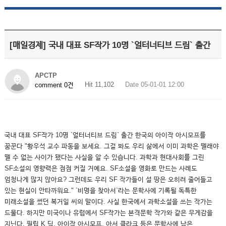
[매일경제] 국내 대표 SF작가 10명 `얼터너티브 드림` 출간
APCTP
Hit 11,102
Date 05-01-01 12:00
comment 0건
국내 대표 SF작가 10명 `얼터너티브 드림` 출간 한국의 아이작 아시모프를
꿈꾼다 "황우석 교수 파동을 보세요. 그걸 봐도 우리 삶에서 이미 과학은 뗄래야
뗄 수 없는 사이가 됐다는 사실을 알 수 있습니다. 과학과 현대사회를 그린
SF소설의 영향력은 점점 커질 거예요. SF소설을 영화로 만드는 사례도
엄청나게 많지 않아요? 그런데도 우리 SF 작가들이 설 땅은 오히려 줄어들고
있는 현실이 안타까워요." `비명을 찾아서`라는 문학사에 기록될 독특한
미래소설을 썼던 복거일 씨의 말이다. 사실 한국에서 과학소설을 쓰는 작가는
드물다. 하지만 미국이나 유럽에서 SF작가는 본격문학 작가와 같은 무게감을
지닌다. 필립 K 딕, 아이작 아시모프, 아서 클라크 등은 문학사에 남은